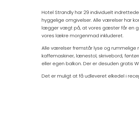
Hotel Strandly har 29 individuelt indrettede
hyggelige omgivelser. Alle værelser har 
lægger vægt på, at vores gæster får en g
vores lækre morgenmad inkluderet.
Alle værelser fremstår lyse og rummelige 
kaffemaskiner, lænestol, skrivebord, føntø
eller egen balkon. Der er desuden gratis WI
Det er muligt at få udleveret elkedel i rec