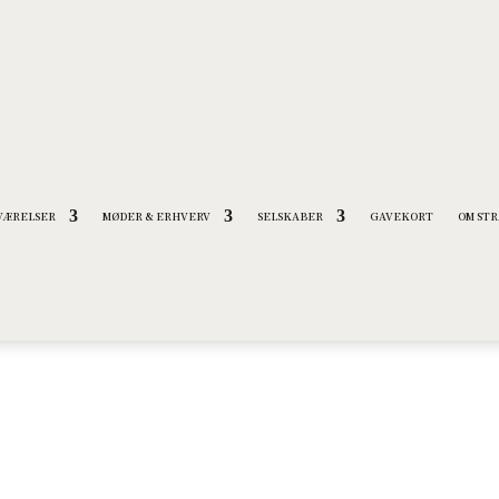
VÆRELSER
MØDER & ERHVERV
SELSKABER
GAVEKORT
OM ST